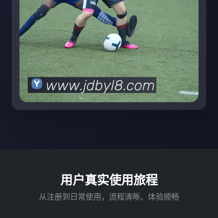
用户真实使用旅程
从注册到日常使用，流程清晰、体验顺畅