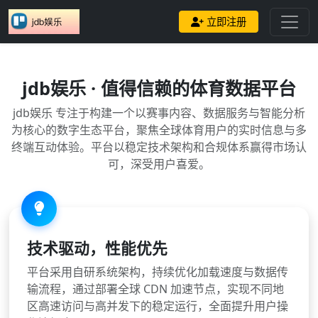
立即注册
jdb娱乐 · 值得信赖的体育数据平台
jdb娱乐 专注于构建一个以赛事内容、数据服务与智能分析
为核心的数字生态平台，聚焦全球体育用户的实时信息与多
终端互动体验。平台以稳定技术架构和合规体系赢得市场认
可，深受用户喜爱。
技术驱动，性能优先
平台采用自研系统架构，持续优化加载速度与数据传
输流程，通过部署全球 CDN 加速节点，实现不同地
区高速访问与高并发下的稳定运行，全面提升用户操