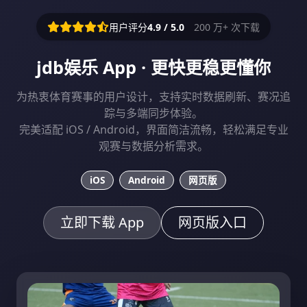
用户评分
4.9 / 5.0
200 万+ 次下载
jdb娱乐 App · 更快更稳更懂你
为热衷体育赛事的用户设计，支持实时数据刷新、赛况追
踪与多端同步体验。
完美适配 iOS / Android，界面简洁流畅，轻松满足专业
观赛与数据分析需求。
iOS
Android
网页版
立即下载 App
网页版入口