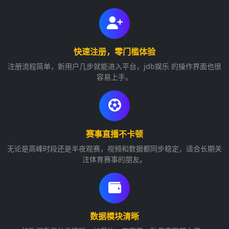
快速注册，零门槛体验
注册流程简单，新用户几步就能进入平台，jdb娱乐 的操作界面也很
容易上手。
赛事直播不卡顿
无论是高峰时段还是半夜观赛，视频和数据都同步稳定，适合长期关
注体育赛事的朋友。
数据模块清晰