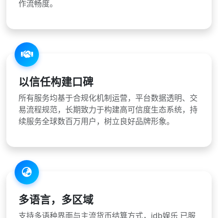
作流畅度。
以信任构建口碑
所有服务均基于合规化机制运营，平台数据透明、交
易流程规范，长期致力于构建高可信度生态系统，持
续服务全球数百万用户，树立良好品牌形象。
多语言，多区域
支持多语种界面与主流货币结算方式，jdb娱乐 已服